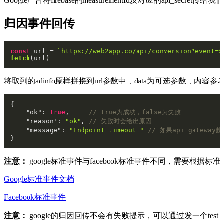
Google广告将firebase的measurementId及对应的api_secret传给我
归因事件回传
const
 url = 
`https://web2app.co/api/conversion?event=
fetch
将取到的adinfo原样拼接到url参数中，data为可选参数，内容参考google
{
"ok"
:
true
,
// true为成功，false为失败
"reason"
:
"ok"
,
// 失败时会给出原因
"message"
:
"Endpoint timeout."
// 如果api gate
}
注意：
google标准事件与facebook标准事件不同，需要
Google标准事件文档
Facebook标准事件
注意：
google的归因回传不会有失败提示，可以通过发一个test 