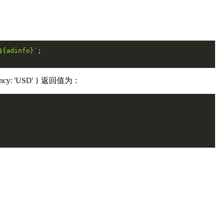
${adinfo}
`
y: 'USD' } 返回值为：