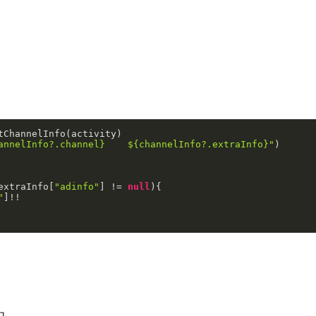
ChannelInfo(activity)

annelInfo?.channel}
${channelInfo?.extraInfo}
"
extraInfo[
"adinfo"
] != 
null
){

"
]!!
