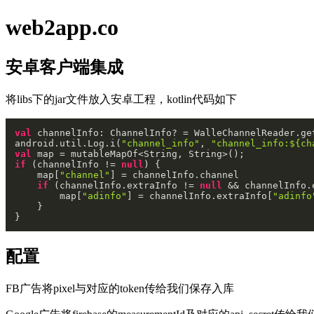
web2app.co
安卓客户端集成
将libs下的jar文件放入安卓工程，kotlin代码如下
val
 channelInfo: ChannelInfo? = WalleChannelReader.get
android.util.Log.i(
"channel_info"
, 
"channel_info:
${ch
val
if
 (channelInfo != 
null
) {

    map[
"channel"
] = channelInfo.channel

if
 (channelInfo.extraInfo != 
null
 && channelInfo.
        map[
"adinfo"
] = channelInfo.extraInfo[
"adinfo
    }

配置
FB广告将pixel与对应的token传给我们保存入库