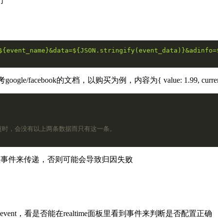
们
${event_name}
&data=
${
JSON
.stringify(event_data)}
&adinfo=
/facebook的文档，以购买为例，内容为{ value: 1.99, currenc
way超时，会没有以上两条数据而只有这一条。
根据标准事件来传递，否则可能会导致归因失败
event，看是否能在realtime面板里看到事件来判断是否配置正确